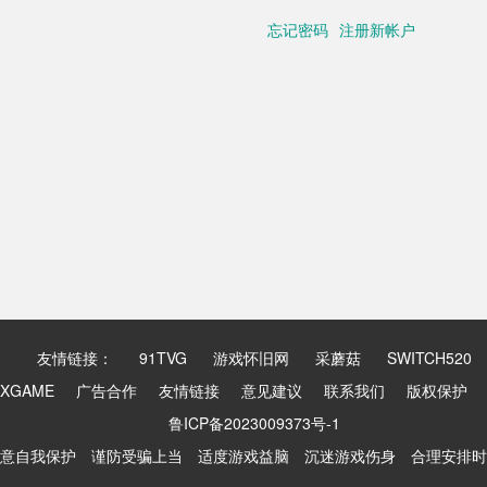
忘记密码
注册新帐户
友情链接：
91TVG
游戏怀旧网
采蘑菇
SWITCH520
XGAME
广告合作
友情链接
意见建议
联系我们
版权保护
鲁ICP备2023009373号-1
意自我保护 谨防受骗上当 适度游戏益脑 沉迷游戏伤身 合理安排时