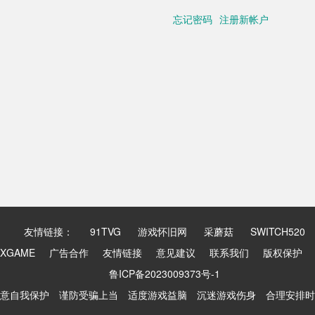
忘记密码
注册新帐户
友情链接：
91TVG
游戏怀旧网
采蘑菇
SWITCH520
XGAME
广告合作
友情链接
意见建议
联系我们
版权保护
鲁ICP备2023009373号-1
意自我保护 谨防受骗上当 适度游戏益脑 沉迷游戏伤身 合理安排时