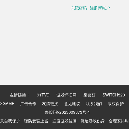
忘记密码
注册新帐户
友情链接：
91TVG
游戏怀旧网
采蘑菇
SWITCH520
XGAME
广告合作
友情链接
意见建议
联系我们
版权保护
鲁ICP备2023009373号-1
意自我保护 谨防受骗上当 适度游戏益脑 沉迷游戏伤身 合理安排时