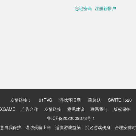
忘记密码
注册新帐户
友情链接：
91TVG
游戏怀旧网
采蘑菇
SWITCH520
XGAME
广告合作
友情链接
意见建议
联系我们
版权保护
鲁ICP备2023009373号-1
意自我保护 谨防受骗上当 适度游戏益脑 沉迷游戏伤身 合理安排时