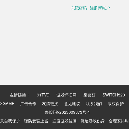
忘记密码
注册新帐户
友情链接：
91TVG
游戏怀旧网
采蘑菇
SWITCH520
XGAME
广告合作
友情链接
意见建议
联系我们
版权保护
鲁ICP备2023009373号-1
意自我保护 谨防受骗上当 适度游戏益脑 沉迷游戏伤身 合理安排时