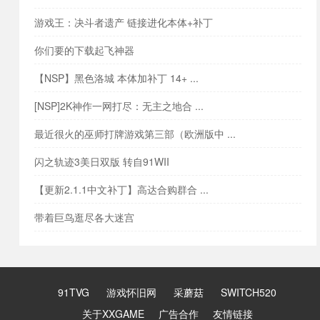
游戏王：决斗者遗产 链接进化本体+补丁
你们要的下载起飞神器
【NSP】黑色洛城 本体加补丁 14+ ...
[NSP]2K神作一网打尽：无主之地合 ...
最近很火的巫师打牌游戏第三部（欧洲版中 ...
闪之轨迹3美日双版 转自91WII
【更新2.1.1中文补丁】高达合购群合 ...
带着巨鸟逛尽各大迷宫
91TVG
游戏怀旧网
采蘑菇
SWITCH520
关于XXGAME
广告合作
友情链接