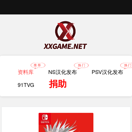
资料库
NS汉化发布
PSV汉化发布
捐助
91TVG