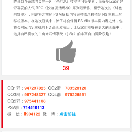
阵形战斗系统与灵光一闪（亮灯泡）技能学习等要素，而备受玩家们好
评喜爱的人气 RPG《沙迦 复活邪神》系列最新作。至于这次的《绯色
的野望》，则是将之前的 PS Vita 版内容完整收录移植到 NS 主机上的
移植版本。在这次游戏中，除了将会保留 PS Vita 版丰富内容之外，也
将会对应 NS 主机的 HD 高画质演出，让玩家们能够在更大的画面中，
选择自己喜欢的主角来尽情享受《沙迦》的丰富自由冒险乐趣！
39
QQ1群：
947297825
QQ2群：
783528120
QQ3群：
967248327
QQ4群：
975226551
QQ5群：
975441108
PSV群：
714519113
微 信：
li904122
微 博：
点击前往