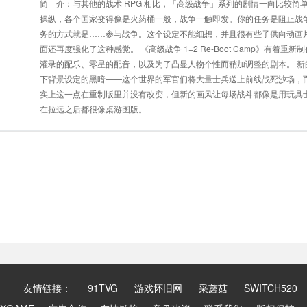
简 介：与其他的战术 RPG 相比，「高级战争」系列的剧情一向比较简
操纵，各个国家变得像是火药桶一般，战争一触即发。你的任务是阻止战
务的方式就是……参与战争。这个设定不能细想，并且很有些子供向动画
面还再度强化了这种感觉。 《高级战争 1+2 Re-Boot Camp》有着
灌录的配乐、零星的配音，以及为了凸显人物个性而稍加调整的剧本。 新
下背景设定的黑暗——这个世界的军官们将大量士兵送上前线战死沙场，
实上这一点在重制版里并没有改变，但新的画风让每场战斗都像是用玩具
在拉远之后都很像桌游图版。
友情链接：
91TVG
游戏怀旧网
采蘑菇
SWITCH520