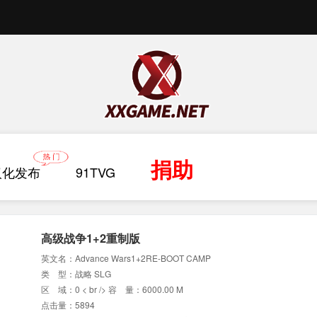
捐助
汉化发布
91TVG
高级战争1+2重制版
英文名：Advance Wars1+2RE-BOOT CAMP
类 型：战略 SLG
区 域：0 < br /> 容 量：6000.00 M
点击量：5894