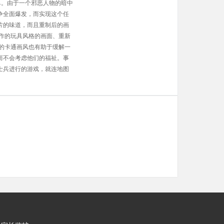
单。由于一个邪恶人物的暗中
争全面爆发，而实现这个任
片的味道，而且重制后的画
重新制作的玩具风格的画面、重新
的卡通画风也有助于缓解一
而不会考虑他们的福祉。事
士兵进行的游戏，就连地图