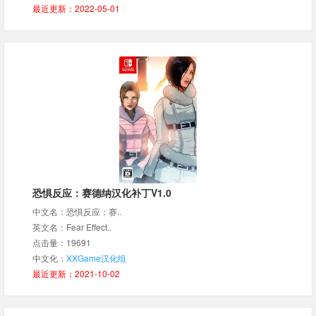
最近更新：2022-05-01
恐惧反应：赛德纳汉化补丁V1.0
中文名：恐惧反应：赛..
英文名：Fear Effect..
点击量：19691
中文化：
XXGame汉化组
最近更新：2021-10-02