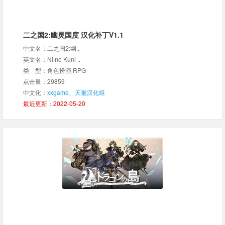
二之国2:幽灵国度 汉化补丁V1.1
中文名：二之国2:幽..
英文名：Ni no Kuni ..
类 型：角色扮演 RPG
点击量：29859
中文化：
xxgame、天邈汉化组
最近更新：2022-05-20