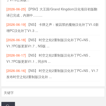
[2026-06-25]
【PSV】大王国/Grand Kingdom汉化项目初版翻
译已完成，内测中……...
[2026-06-19]
【NS】 卡牌之声：被囚禁的魔物汉化补丁V1.0新
增PC汉化补丁V1.3 ...
[2026-06-18]
【NS】 时空之轮2重制版汉化补丁PC+NS，
V1.7PC版更新V1.7，NS版 ...
[2026-06-17]
【NS】 时空之轮2重制版汉化补丁PC+NS，
V1.7PC版更新V1.1，同步N ...
[2026-06-16]
【NS】 时空之轮2重制版汉化补丁PC+NS，V1.7
发布时空之轮2重制版汉化补 ...