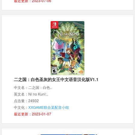
最近更新：2023-07-06
二之国：白色圣灰的女王中文语音汉化版V1.1
中文名：二之国：白色..
英文名：Ni no Kuni:..
点击量：24932
中文化：
XXGAME联合某配音小组
最近更新：2023-01-07