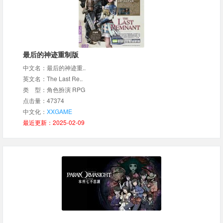
最后的神迹重制版
中文名：最后的神迹重..
英文名：The Last Re..
类 型：角色扮演 RPG
点击量：47374
中文化：
XXGAME
最近更新：2025-02-09