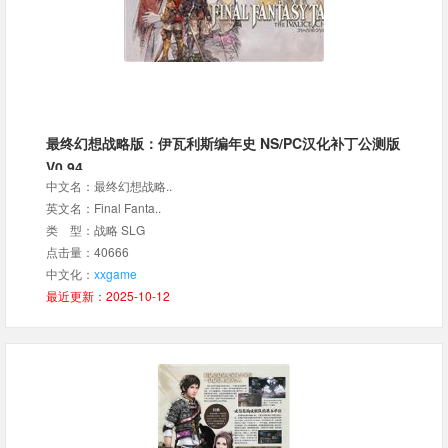
最终幻想战略版：伊瓦利斯编年史 NS/PC汉化补丁公测版
V0.94
中文名：最终幻想战略..
英文名：Final Fanta..
类 型：战略 SLG
点击量：40666
中文化：
xxgame
最近更新：2025-10-12